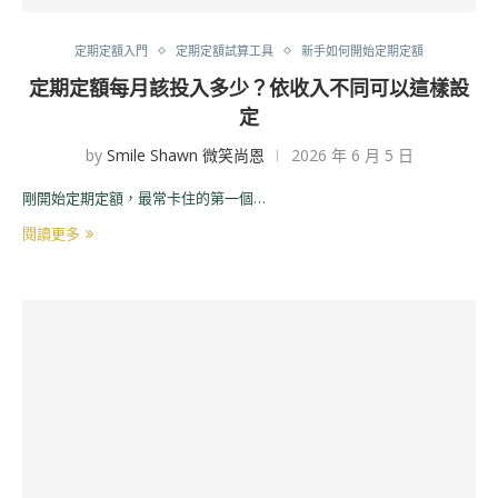
定期定額入門
定期定額試算工具
新手如何開始定期定額
定期定額每月該投入多少？依收入不同可以這樣設
定
by
Smile Shawn 微笑尚恩
2026 年 6 月 5 日
剛開始定期定額，最常卡住的第一個…
閱讀更多