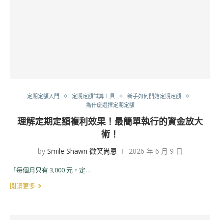
定期定額入門
定期定額試算工具
新手如何開始定期定額
為什麼選擇定期定額
理解定期定額複利效果！最簡單執行的資金放大
術！
by
Smile Shawn 微笑尚恩
2026 年 6 月 9 日
「每個月只有 3,000 元，定…
閱讀更多