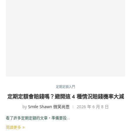
定期定額入門
定期定額會賠錢嗎？避開這 4 種情況賠錢機率大減
by
Smile Shawn 微笑尚恩
2026 年 6 月 8 日
看了許多定期定額的文章，準備要投…
閱讀更多