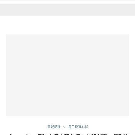
實戰紀錄
每月投資心得