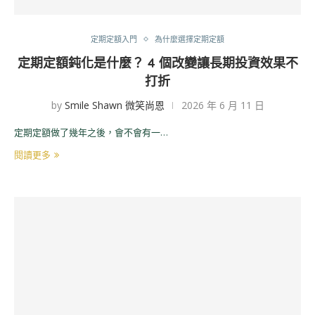
定期定額入門
為什麼選擇定期定額
定期定額鈍化是什麼？ 4 個改變讓長期投資效果不
打折
by
Smile Shawn 微笑尚恩
2026 年 6 月 11 日
定期定額做了幾年之後，會不會有一…
閱讀更多