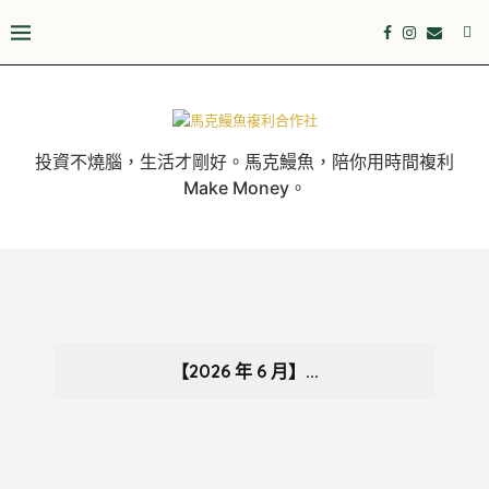
投資不燒腦，生活才剛好。馬克鰻魚，陪你用時間複利
Make Money。
【2026 年 6 月】...