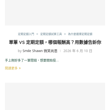
定期定額入門
定期定額試算工具
為什麼選擇定期定額
單筆 VS 定期定額，哪個報酬高？用數據告訴你
by
Smile Shawn 微笑尚恩
2026 年 6 月 10 日
手上剛好多了一筆閒錢，想要開始投…
閱讀更多