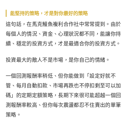
能堅持的策略，才是對你最好的策略
這句話，在馬克鰻魚複利合作社中常常提到。由於
每個人的情況、資金、心理狀況都不同，能讓你持
續、穩定的投資方式，才是最適合你的投資方式。
投資最大的敵人不是市場，是你自己的情緒。
一個回測報酬率稍低、但你能做到「設定好就不
管、每月自動扣款、市場再跌也不停扣剩至可以加
碼」的定期定額策略，長期下來很可能超越一個回
測報酬率較高、但你每次震盪都忍不住賣出的單筆
策略。