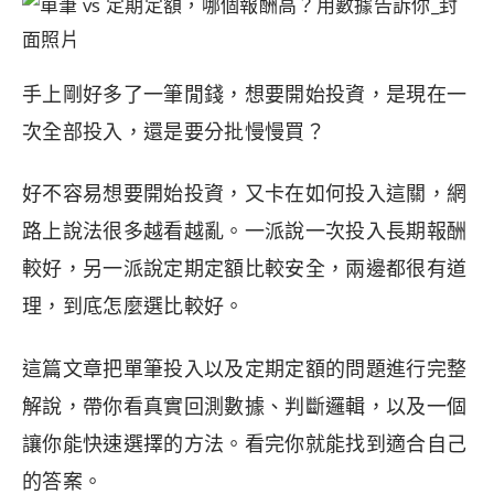
手上剛好多了一筆閒錢，想要開始投資，是現在一
次全部投入，還是要分批慢慢買？
好不容易想要開始投資，又卡在如何投入這關，網
路上說法很多越看越亂。一派說一次投入長期報酬
較好，另一派說定期定額比較安全，兩邊都很有道
理，到底怎麼選比較好。
這篇文章把單筆投入以及定期定額的問題進行完整
解說，帶你看真實回測數據、判斷邏輯，以及一個
讓你能快速選擇的方法。看完你就能找到適合自己
的答案。