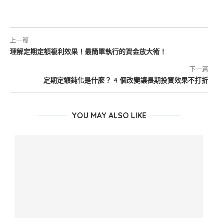
上一篇
理解定期定額複利效果！最簡單執行的資金放大術！
下一篇
定期定額鈍化是什麼？ 4 個改變讓長期投資效果不打折
YOU MAY ALSO LIKE