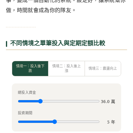
做，時間就會成為你的隊友。
不同情境之單筆投入與定期定額比較
情境一：投入後下
情境二：投入後上
情境三：震盪向上
跌
漲
總投入資金
36.0 萬
投資期間
5 年