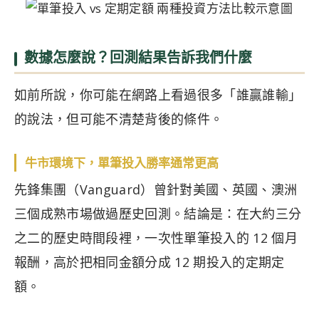
數據怎麼說？回測結果告訴我們什麼
如前所說，你可能在網路上看過很多「誰贏誰輸」
的說法，但可能不清楚背後的條件。
牛市環境下，單筆投入勝率通常更高
先鋒集團（Vanguard）曾針對美國、英國、澳洲
三個成熟市場做過歷史回測。結論是：在大約三分
之二的歷史時間段裡，一次性單筆投入的 12 個月
報酬，高於把相同金額分成 12 期投入的定期定
額。