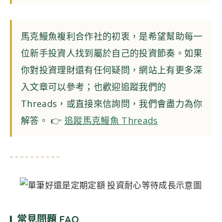
馬克鰻魚複利合作社的初衷，是希望幫助每一
位新手投資人找到屬於自己的投資節奏。如果
你對投資理財還有任何疑問，網站上有更多深
入文章可以參考；也歡迎追蹤我們的
Threads，或直接來信詢問，我們會盡力為你
解答。 👉
追蹤馬克鰻魚 Threads
常見問題 FAQ