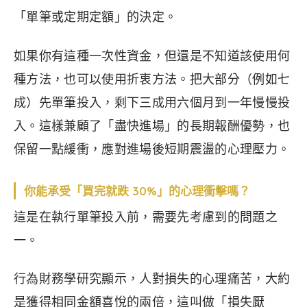
「單筆或定期定額」的決定。
如果你有這種一次性資金，但還是不知道該使用何
種方法，也可以使用折衷方法。把大部分（例如七
成）先單筆投入，剩下三成用六個月到一年慢慢投
入。這樣兼顧了「盡快進場」的長期報酬優勢，也
保留一點緩衝，應對進場後短期震盪的心理壓力。
你能承受「買完就跌 30%」的心理衝擊嗎？
這是在執行單筆投入前，需要先考慮到的問題之
一。
行為財務學研究顯示，人對損失的心理痛苦，大約
是獲得相同金額喜悅的兩倍，這叫做「損失厭