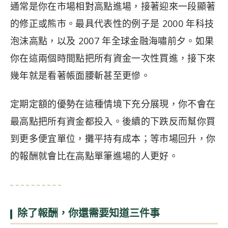
通常是你在市場相對高點進場，接著迎來一段顯著
的修正或熊市。最具代表性的例子是 2000 年科技
泡沫高點，以及 2007 年全球金融海嘯前夕。如果
你在這兩個時間點把所有資金一次性買進，接下來
幾年就是看著帳面腰斬甚至更慘。
定期定額的優勢在這種情境下充分展現，你不會在
最高點把所有資金都投入。後續的下跌反而幫你買
到更多便宜單位，攤平持有成本；等市場回升，你
的報酬就會比在高點單筆進場的人更好。
除了報酬，你還需要知道三件事