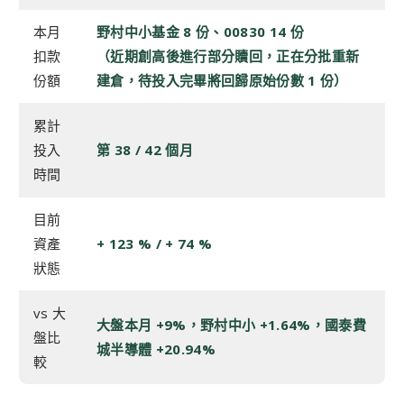
本月
野村中小基金 8 份、00830 14 份
扣款
（近期創高後進行部分贖回，正在分批重新
份額
建倉，待投入完畢將回歸原始份數 1 份）
累計
投入
第 38 / 42 個月
時間
目前
資產
+ 123 % / + 74 %
狀態
vs 大
大盤本月 +9%，野村中小 +1.64%，國泰費
盤比
城半導體 +20.94%
較